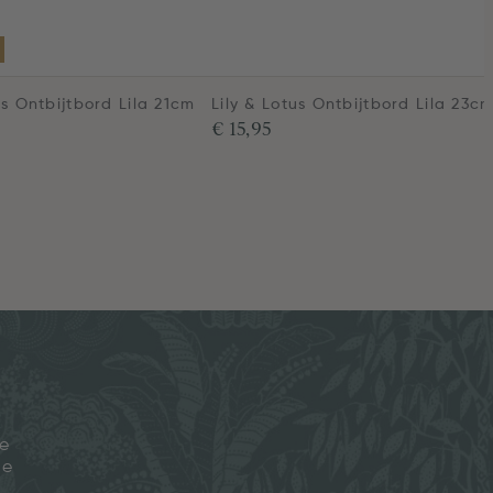
us Ontbijtbord Lila 21cm
Lily & Lotus Ontbijtbord Lila 23c
€ 15,95
je
ze