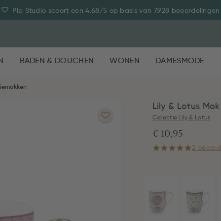
Pip Studio scoort een 4.68/5 op basis van 7.928 beoordelingen
N
BADEN & DOUCHEN
WONEN
DAMESMODE
fiemokken
Lily & Lotus Mok
Collectie Lily & Lotus
€ 10,95
2 beoord