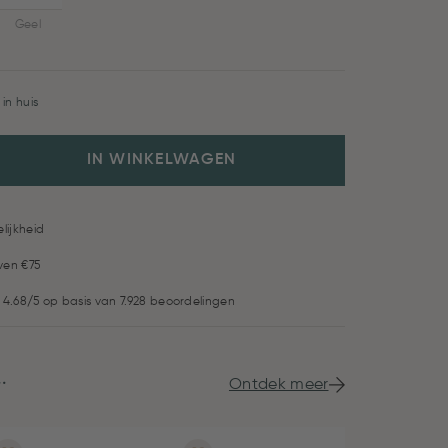
Geel
in huis
IN WINKELWAGEN
lijkheid
ven €75
 4.68/5 op basis van 7.928 beoordelingen
.
Ontdek meer