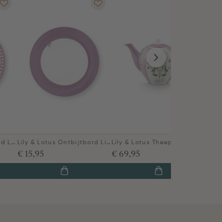
SALE
Lily & Lotus Gebaksbord Lila 17cm
Lily & Lotus Ontbijtbord Lila 23cm
Lily & Lotus Theepot Groot Lila
Lily 
€ 13
€ 15,95
€ 69,95