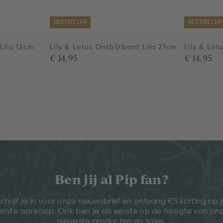
BESTSELLER
BESTSELLER
 Lila 12cm
Lily & Lotus Ontbijtbord Lila 21cm
Lily & Lot
€ 14,95
€ 14,95
Ben jij al Pip fan?
chrijf je in voor onze nieuwsbrief en ontvang €5 korting op 
erste aankoop. Ook ben je als eerste op de hoogte van on
nieuwste producten en sales.