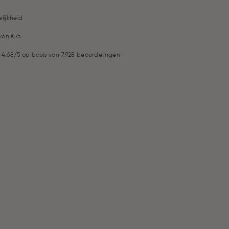
lijkheid
ven €75
 4.68/5 op basis van 7.928 beoordelingen