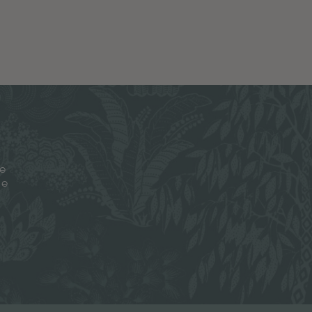
je
ze