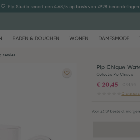
Pip Studio scoort een 4.68/5 op basis van 7.928 beoordelingen
N
BADEN & DOUCHEN
WONEN
DAMESMODE
g servies
Pip Chique Wat
Collectie Pip Chique
€ 20,45
€ 34,95
0 beoord
Voor 23:59 besteld, morgen 