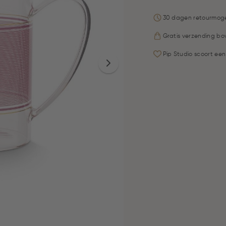
30 dagen retourmoge
Gratis verzending bo
Pip Studio scoort een