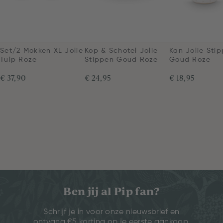
Set/2 Mokken XL Jolie
Kop & Schotel Jolie
Kan Jolie Sti
Tulp Roze
Stippen Goud Roze
Goud Roze
€ 37,90
€ 24,95
€ 18,95
Ben jij al Pip fan?
Schrijf je in voor onze nieuwsbrief en
ontvang €5 korting op je eerste aankoop.