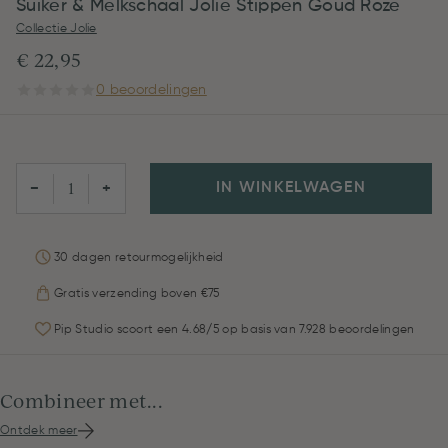
Suiker & Melkschaal Jolie Stippen Goud Roze
Collectie Jolie
€ 22,95
0 beoordelingen
IN WINKELWAGEN
−
+
30 dagen retourmogelijkheid
Gratis verzending boven €75
Pip Studio scoort een 4.68/5 op basis van 7.928 beoordelingen
Combineer met...
Ontdek meer