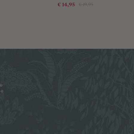
€ 14,95
€ 19,95
je
ze