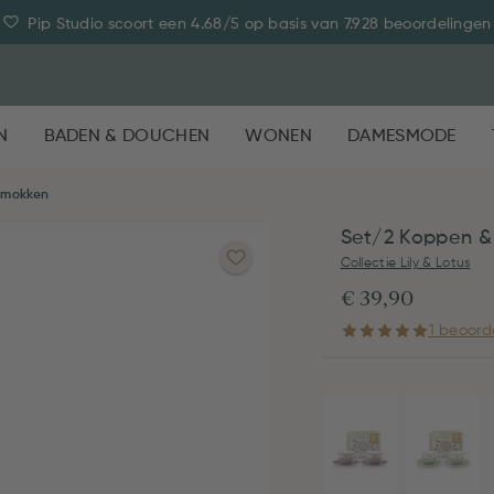
Pip Studio scoort een 4.68/5 op basis van 7.928 beoordelingen
N
BADEN & DOUCHEN
WONEN
DAMESMODE
emokken
Set/2 Koppen & 
Collectie Lily & Lotus
€ 39,90
1 beoord