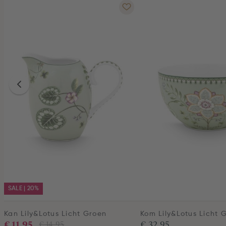
SALE | 20%
Kan Lily&Lotus Licht Groen
Kom Lily&Lotus Licht 
€ 11,95
€ 32,95
€ 14,95