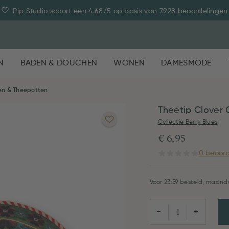
Pip Studio scoort een 4.68/5 op basis van 7.928 beoordelingen
N
BADEN & DOUCHEN
WONEN
DAMESMODE
n & Theepotten
Theetip Clover
Collectie Berry Blues
€ 6,95
0 beoord
Voor 23:59 besteld, maanda
−
+