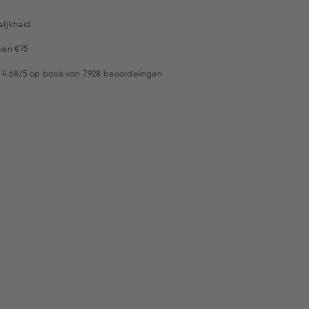
lijkheid
ven €75
 4.68/5 op basis van 7.928 beoordelingen