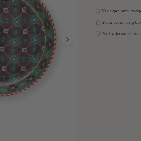
30 dagen retourmoge
Gratis verzending bo
Pip Studio scoort een