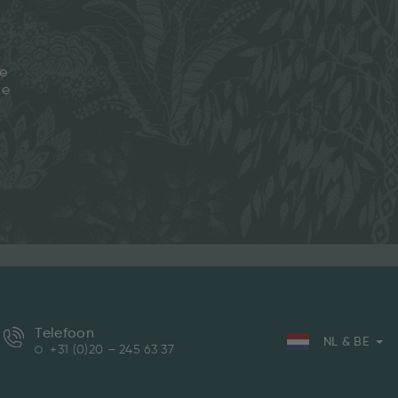
je
ze
Telefoon
NL & BE
+31 (0)20 – 245 63 37