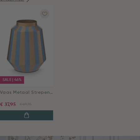
SALE | 46%
Vaas Metaal Strepen Lichtblauw/Goud 29cm
€ 37,95
€ 69,95