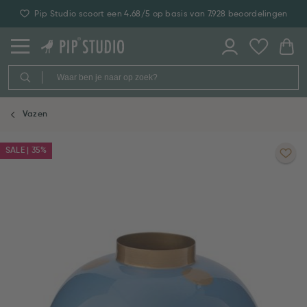
Pip Studio scoort een 4.68/5 op basis van 7.928 beoordelingen
Vazen
SALE | 35%